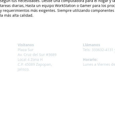
según tus necesidades. Desde una computadora para el hogar y l
tareas diarias, Hasta un equipo WorkStation o Gamer para los pro
y requerimientos más exigentes. Siempre utilizando componentes
la más alta calidad.
Visítanos
Llámanos
Plaza Sur
Tels:
333632-4131 
Av. Cruz del Sur #3689
Local 4 Zona H
Horario:
C.P. 45089 Zapopan,
Lunes a Viernes d
Jalisco.