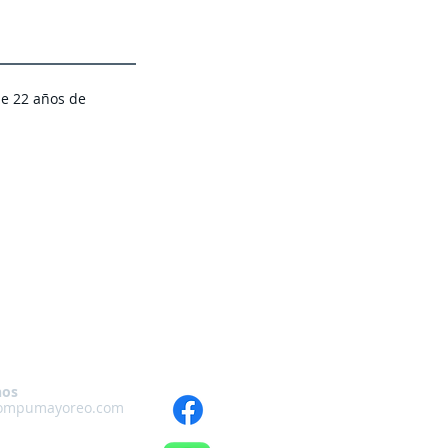
de 22 años de
nos
ompumayoreo.com