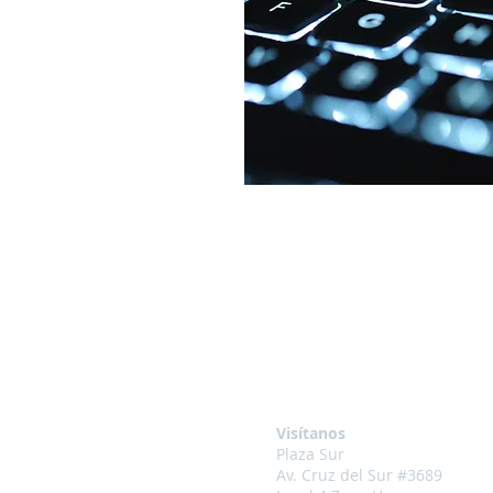
Visítanos
Plaza Sur
Av. Cruz del Sur #3689