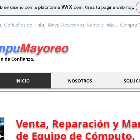
b se diseñó con la plataforma
.com
. Crea tu página web hoy.
 Cartuchos de Tinta, Tóner, Accesorios, Redes y más... Compra 
mpu
Mayoreo
ón de Confianza.
INICIO
NOSOTROS
SOLUC
Venta, Reparación y Ma
de Equipo de Cómputo.